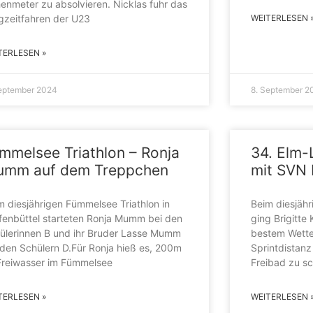
enmeter zu absolvieren. Nicklas fuhr das
gzeitfahren der U23
WEITERLESEN 
TERLESEN »
September 2024
8. September 2
mmelsee Triathlon – Ronja
34. Elm-
umm auf dem Treppchen
mit SVN 
m diesjährigen Fümmelsee Triathlon in
Beim diesjähr
fenbüttel starteten Ronja Mumm bei den
ging Brigitt
ülerinnen B und ihr Bruder Lasse Mumm
bestem Wetter
 den Schülern D.Für Ronja hieß es, 200m
Sprintdistanz
Freiwasser im Fümmelsee
Freibad zu s
TERLESEN »
WEITERLESEN 