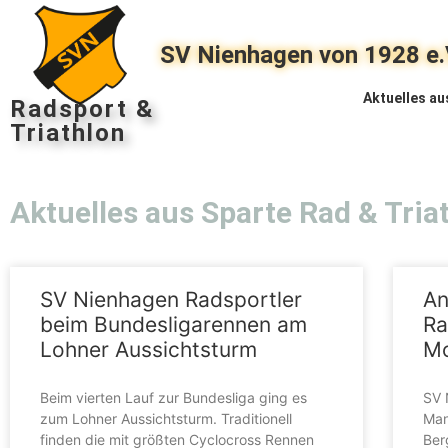
SV Nienhagen von 1928 e.
Aktuelles au
Radsport &
Triathlon
Aktuelles aus Sparte Rad & Tria
SV Nienhagen Radsportler
An
beim Bundesligarennen am
Ra
Lohner Aussichtsturm
Mo
Beim vierten Lauf zur Bundesliga ging es
SV 
zum Lohner Aussichtsturm. Traditionell
Man
finden die mit größten Cyclocross Rennen
Ber