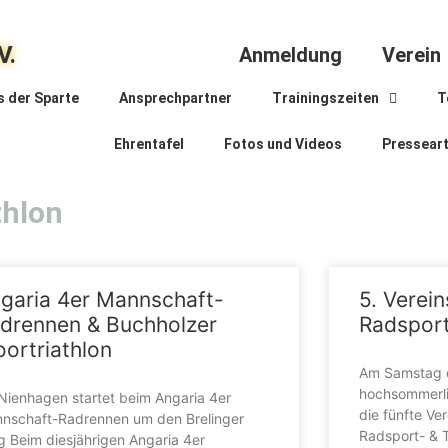
V.
Anmeldung
Verein
s der Sparte
Ansprechpartner
Trainingszeiten
T
Ehrentafel
Fotos und Videos
Presseart
thlon
garia 4er Mannschaft-
5. Verei
drennen & Buchholzer
Radsport
ortriathlon
Am Samstag d
hochsommerli
Nienhagen startet beim Angaria 4er
die fünfte Ve
nschaft-Radrennen um den Brelinger
Radsport- & T
g Beim diesjährigen Angaria 4er