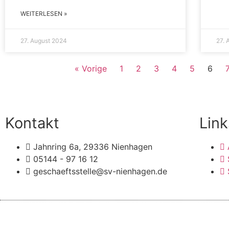
WEITERLESEN »
27. August 2024
27. 
« Vorige
1
2
3
4
5
6
Kontakt
Link
Jahnring 6a, 29336 Nienhagen
05144 - 97 16 12
geschaeftsstelle@sv-nienhagen.de