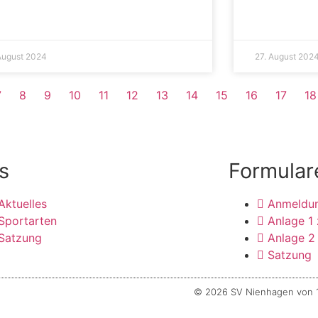
August 2024
27. August 202
7
8
9
10
11
12
13
14
15
16
17
18
s
Formular
Aktuelles
Anmeldu
Sportarten
Anlage 1
Satzung
Anlage 2
Satzung
© 2026 SV Nienhagen von 1