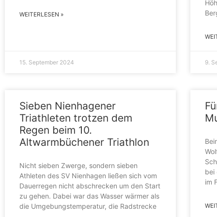
Höh
Ber
WEITERLESEN »
WEI
15. September 2024
9. 
Sieben Nienhagener
Fü
Triathleten trotzen dem
M
Regen beim 10.
Altwarmbüchener Triathlon
Bei
Wol
Sch
Nicht sieben Zwerge, sondern sieben
bei
Athleten des SV Nienhagen ließen sich vom
im 
Dauerregen nicht abschrecken um den Start
zu gehen. Dabei war das Wasser wärmer als
die Umgebungstemperatur, die Radstrecke
WEI