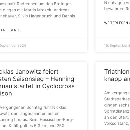
Nienhagen vo
nschaft-Radrennen um den Brelinger
bewährten Ru
g gingen mit Martin Mrozek, Andreas
nebauer, Silvio Hagenbruch und Dennis
WEITERLESEN 
TERLESEN »
 September 2024
15. September 
cklas Janowitz feiert
Triathlo
sten Saisonsieg – Henning
knapp am
rnau startet in Cyclocross
ison
Am vergange
Stadtsparkass
gingen sechs
vergangenen Sonntag fuhr Nicklas
Sprintdistan
owitz den langersehnten ersten
an den Start.
sonsieg heraus. Beim Hessischen-Berg-
Volksdistanz,
 am Knüll, galt es 5,3 km und 250