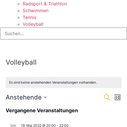
Radsport & Triathlon
Schwimmen
Tennis
Volleyball
Volleyball
Es sind keine anstehenden Veranstaltungen vorhanden.
Veran
Ve
Anstehende
Suche
Liste
Datum
An
Such
wählen.
Vergangene Veranstaltungen
Na
und
19. Mai 2022 @ 20:00
-
22:00
MAI