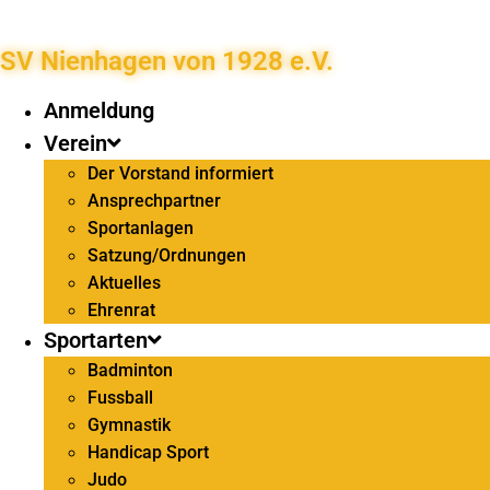
SV Nienhagen von 1928 e.V.
Anmeldung
Verein
Der Vorstand informiert
Ansprechpartner
Sportanlagen
Satzung/Ordnungen
Aktuelles
Ehrenrat
Sportarten
Badminton
Fussball
Gymnastik
Handicap Sport
Judo