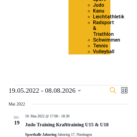
Judo
Kanu
Leichtathletik
Radsport
&
Triathlon
Schwimmen
Tennis
Volleyball
Veranstal
Veran
19.05.2022
 - 
08.08.2026
Suche
Liste
Ansic
Suche
Datum
Navig
wählen.
Mai 2022
und
Ansichten
19. Mai 2022 @ 17:00
-
18:30
DO.
Navigati
19
Judo Training Krafttraining U15 & U18
Sporthalle Jahnring
Jahnring 17, Nienhagen