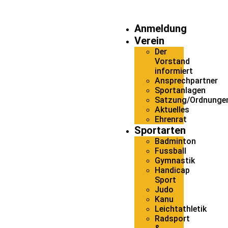
Anmeldung
Verein
Der
Vorstand
informiert
Ansprechpartner
Sportanlagen
Satzung/Ordnunge
Aktuelles
Ehrenrat
Sportarten
Badminton
Fussball
Gymnastik
Handicap
Sport
Judo
Kanu
Leichtathletik
Radsport