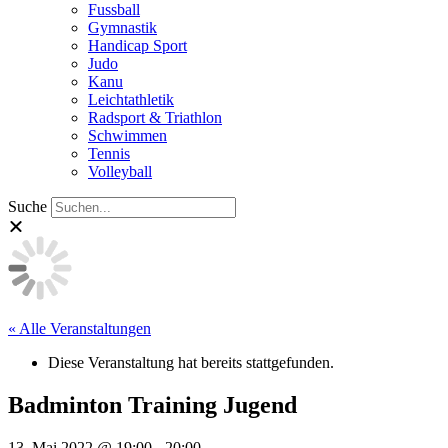
Fussball
Gymnastik
Handicap Sport
Judo
Kanu
Leichtathletik
Radsport & Triathlon
Schwimmen
Tennis
Volleyball
Suche
« Alle Veranstaltungen
Diese Veranstaltung hat bereits stattgefunden.
Badminton Training Jugend
13. Mai 2022 @ 19:00
-
20:00