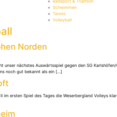
Radsport & Triathlon
Schwimmen
Tennis
Volleyball
all
ohen Norden
t unser nächstes Auswärtsspiel gegen den SG Karlshöfen
s noch gut bekannt als ein […]
ft
m ersten Spiel des Tages die Weserbergland Volleys klar m
heim