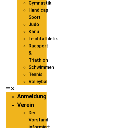
Gymnastik
Handicap
Sport
Judo
Kanu
Leichtathletik
Radsport
&
Triathlon
Schwimmen
Tennis
Volleyball
Anmeldung
Verein
Der
Vorstand
informiert