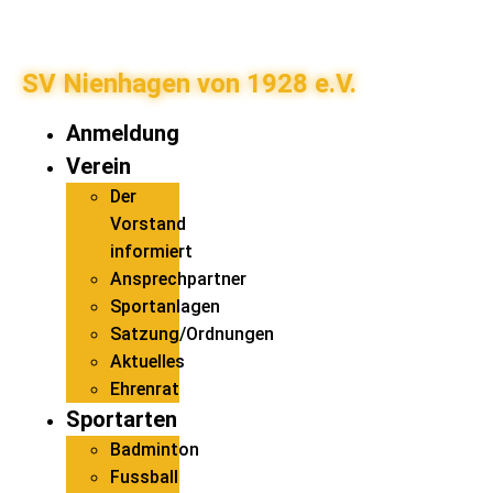
SV Nienhagen von 1928 e.V.
Anmeldung
Verein
Der
Vorstand
informiert
Ansprechpartner
Sportanlagen
Satzung/Ordnungen
Aktuelles
Ehrenrat
Sportarten
Badminton
Fussball