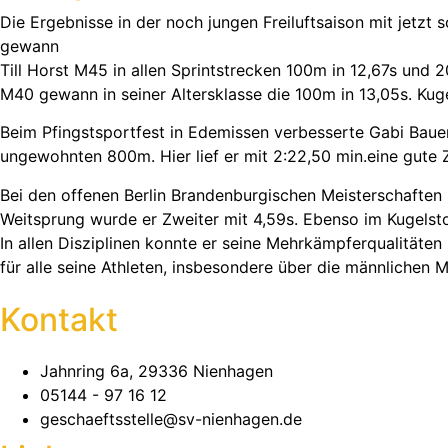
Die Ergebnisse in der noch jungen Freiluftsaison mit jetzt
gewann
Till Horst M45 in allen Sprintstrecken 100m in 12,67s und 
M40 gewann in seiner Altersklasse die 100m in 13,05s. Ku
Beim Pfingstsportfest in Edemissen verbesserte Gabi Bauer
ungewohnten 800m. Hier lief er mit 2:22,50 min.eine gute Z
Bei den offenen Berlin Brandenburgischen Meisterschaften 
Weitsprung wurde er Zweiter mit 4,59s. Ebenso im Kugels
In allen Disziplinen konnte er seine Mehrkämpferqualitäten 
für alle seine Athleten, insbesondere über die männlichen 
Kontakt
Jahnring 6a, 29336 Nienhagen
05144 - 97 16 12
geschaeftsstelle@sv-nienhagen.de