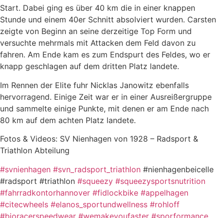
Start. Dabei ging es über 40 km die in einer knappen
Stunde und einem 40er Schnitt absolviert wurden. Carsten
zeigte von Beginn an seine derzeitige Top Form und
versuchte mehrmals mit Attacken dem Feld davon zu
fahren. Am Ende kam es zum Endspurt des Feldes, wo er
knapp geschlagen auf dem dritten Platz landete.
Im Rennen der Elite fuhr Nicklas Janowitz ebenfalls
hervorragend. Einige Zeit war er in einer Ausreißergruppe
und sammelte einige Punkte, mit denen er am Ende nach
80 km auf dem achten Platz landete.
Fotos & Videos: SV Nienhagen von 1928 – Radsport &
Triathlon Abteilung
#svnienhagen
#svn_radsport_triathlon
#nienhagenbeicelle
#radsport #triathlon
#squeezy
#squeezysportsnutrition
#fahrradkontorhannover
#fidlockbike
#appelhagen
#citecwheels
#elanos_sportundwellness
#rohloff
#bioracerspeedwear
#wemakeyoufaster
#sporformance