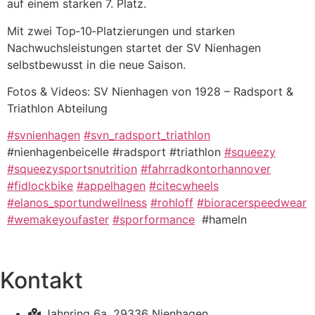
auf einem starken 7. Platz.
Mit zwei Top‑10‑Platzierungen und starken
Nachwuchsleistungen startet der SV Nienhagen
selbstbewusst in die neue Saison.
Fotos & Videos: SV Nienhagen von 1928 – Radsport &
Triathlon Abteilung
#svnienhagen
#svn_radsport_triathlon
#nienhagenbeicelle #radsport #triathlon
#squeezy
#squeezysportsnutrition
#fahrradkontorhannover
#fidlockbike
#appelhagen
#citecwheels
#elanos_sportundwellness
#rohloff
#bioracerspeedwear
#wemakeyoufaster
#sporformance
#hameln
Kontakt
Jahnring 6a, 29336 Nienhagen