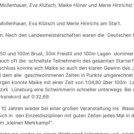
Mollenhauer, Eva Klütsch, Maike Höner und Merle Hinrichs)
llenhauer, Eva Klütsch und Merle Hinrichs am Start.
m. Nach den Landesmeisterschaften waren die Deutschen M
 50 und 100m Brust, 50m Freistil und 100m Lagen dominiert
auch oft die schnellste Teilnehmerin des gesamten Starter
chluss konnte sich Maike so auch den klaren Gewinn des 
ei dem alle geschwommenen Zeiten in Punkte umgerechnet w
en konnte Maike mit einer Zeit von 1:04,80 über 100m Lag
Bezirk Lüneburg eine Schwimmerin schneller unterwegs. Be
rksrekord auf 0:32,69.
 10 Jahren wieder bei einer großen Veranstaltung ins Wasser
ch in den Einzeldisziplinen mit guten Zeiten jedes Mal in 
im „kleinen Mehrkampf“.