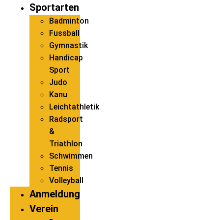
Sportarten
Badminton
Fussball
Gymnastik
Handicap
Sport
Judo
Kanu
Leichtathletik
Radsport
&
Triathlon
Schwimmen
Tennis
Volleyball
Anmeldung
Verein