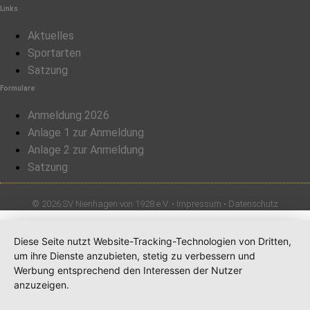
Links
Aktuelles
Sportarten
Satzung
Formulare
Anmeldung 2026
Anlage 1 zur Anmeldung
Anlage 2 zur Anmeldung
Satzung
© 2026 SV Nienhagen von 1928 e.V. •
Impressum
•
Datenschutz
Diese Seite nutzt Website-Tracking-Technologien von Dritten,
um ihre Dienste anzubieten, stetig zu verbessern und
Werbung entsprechend den Interessen der Nutzer
anzuzeigen.