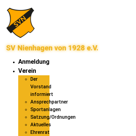
SV Nienhagen von 1928 e.V.
Anmeldung
Verein
Der
Vorstand
informiert
Ansprechpartner
Sportanlagen
Satzung/Ordnungen
Aktuelles
Ehrenrat