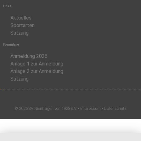
Links
Aktuelles
Sportarten
Satzung
Formulare
Anmeldung 2026
Anlage 1 zur Anmeldung
Anlage 2 zur Anmeldung
Satzung
© 2026 SV Nienhagen von 1928 e.V. •
Impressum
•
Datenschutz