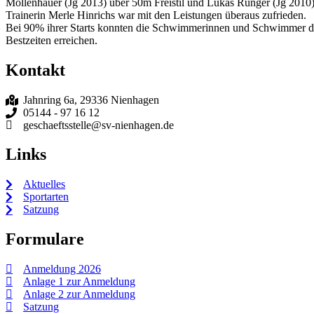
Mollenhauer (Jg 2013) über 50m Freistil und Lukas Rünger (Jg 201
Trainerin Merle Hinrichs war mit den Leistungen überaus zufrieden.
Bei 90% ihrer Starts konnten die Schwimmerinnen und Schwimmer d
Bestzeiten erreichen.
Kontakt
Jahnring 6a, 29336 Nienhagen
05144 - 97 16 12
geschaeftsstelle@sv-nienhagen.de
Links
Aktuelles
Sportarten
Satzung
Formulare
Anmeldung 2026
Anlage 1 zur Anmeldung
Anlage 2 zur Anmeldung
Satzung