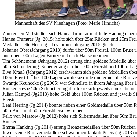
Mannschaft des SV Nienhagen (Foto: Merle Hinrichs)
Zum ersten Mal stellten sich Hanna Trumtrar und Jette Haering eine
Hanna Trumtrar (Jg. 2015) holte sich über 25m Rücken und 25m Freist
Medaille. Jette Heering tat es ihr im Jahrgang 2016 gleich.
Johanna Obst (Jahrgang 2013) durfte über 50m Freistil, 100m Brust u
und über 100m Lagen Bronze mit nach Hause nehmen.
Tim Schönemann (Jahrgang 2012) errang eine goldene Medaille über 
50m Schmetterling. Silber errang er über 100m Freistil und 100m Lag
Elva Krauß (Jahrgang 2012) erschwamm sich goldene Medaillen üb
100m Freistil. Über 100 Lagen wurde sie dritte und erhielt die Bronze
Swantje Keunecke (Jg 2005) war Schnellste in ihrem Jahrgang über 
Rücken sowie 50m Schmetterling durfte sie sich jeweils eine silbern
Julian Kampel (Jg2013) holte Gold über 100m Rücken und jeweils 
Freistil.
Leni Heering (Jg 2014) konnte neben einer Goldmedaille über 50m Fre
50m Brust und 50m Freistil erschwimmen.
Felix von Massow (Jg 2012) holte sich Silbermedaillen über 50m Br
Rücken.
Emma Hanking (Jg 2014) errang Bronzemedaillen über 50m Rücken 
Jeweils eine Bronzemedaille erschwammen Jabkob Peters (Jg 2013) ü