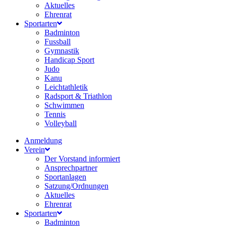
Aktuelles
Ehrenrat
Sportarten
Badminton
Fussball
Gymnastik
Handicap Sport
Judo
Kanu
Leichtathletik
Radsport & Triathlon
Schwimmen
Tennis
Volleyball
Anmeldung
Verein
Der Vorstand informiert
Ansprechpartner
Sportanlagen
Satzung/Ordnungen
Aktuelles
Ehrenrat
Sportarten
Badminton