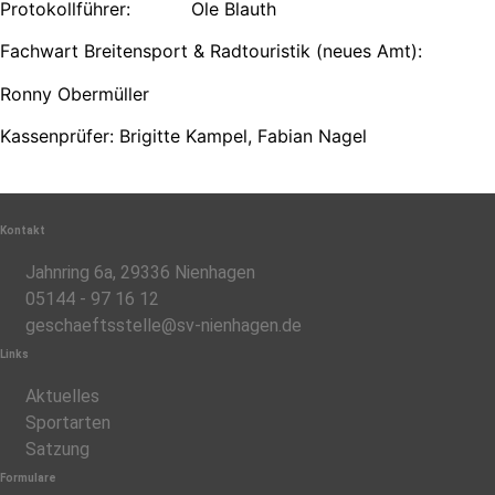
Protokollführer: Ole Blauth
Fachwart Breitensport & Radtouristik (neues Amt):
Ronny Obermüller
Kassenprüfer: Brigitte Kampel, Fabian Nagel
Kontakt
Jahnring 6a, 29336 Nienhagen
05144 - 97 16 12
geschaeftsstelle@sv-nienhagen.de
Links
Aktuelles
Sportarten
Satzung
Formulare