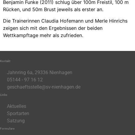
Benjamin Funke (2011) schlug über 100m Freistil, 100 m
Rücken, und 50m Brust jeweils als erster an.
Die Trainerinnen Claudia Hofemann und Merle Hinrichs
zeigen sich mit den Ergebnissen der beiden
Wettkampftage mehr als zufrieden.
Kontakt
Jahnring 6a, 29336 Nienhagen
05144 - 97 16 12
geschaeftsstelle@sv-nienhagen.de
Links
Aktuelles
Sportarten
Satzung
Formulare