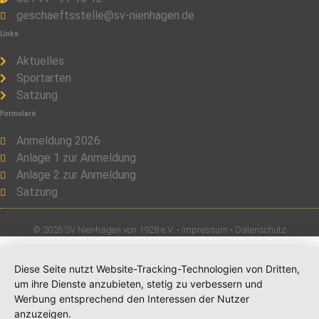
geschaeftsstelle@sv-nienhagen.de
Links
Aktuelles
Sportarten
Satzung
Formulare
Anmeldung 2026
Anlage 1 zur Anmeldung
Anlage 2 zur Anmeldung
Satzung
© 2026 SV Nienhagen von 1928 e.V. •
Impressum
•
Datenschutz
Diese Seite nutzt Website-Tracking-Technologien von Dritten,
um ihre Dienste anzubieten, stetig zu verbessern und
Werbung entsprechend den Interessen der Nutzer
anzuzeigen.