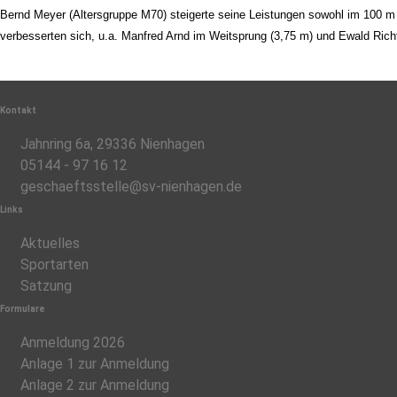
Bernd Meyer (Altersgruppe M70) steigerte seine Leistungen sowohl im 100 m
verbesserten sich, u.a. Manfred Arnd im Weitsprung (3,75 m) und Ewald Ric
Kontakt
Jahnring 6a, 29336 Nienhagen
05144 - 97 16 12
geschaeftsstelle@sv-nienhagen.de
Links
Aktuelles
Sportarten
Satzung
Formulare
Anmeldung 2026
Anlage 1 zur Anmeldung
Anlage 2 zur Anmeldung